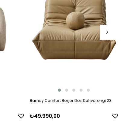
Barney Comfort Berjer Deri Kahverengi 23
Linda
₺49.990,00
₺39