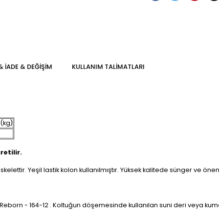
& İADE & DEĞİŞİM
KULLANIM TALİMATLARI
 (kg)
etilir.
skelettir. Yeşil lastik kolon kullanılmıştır. Yüksek kalitede sünger ve ö
ır. Reborn - 164-12 . Koltuğun döşemesinde kullanılan suni deri veya ku