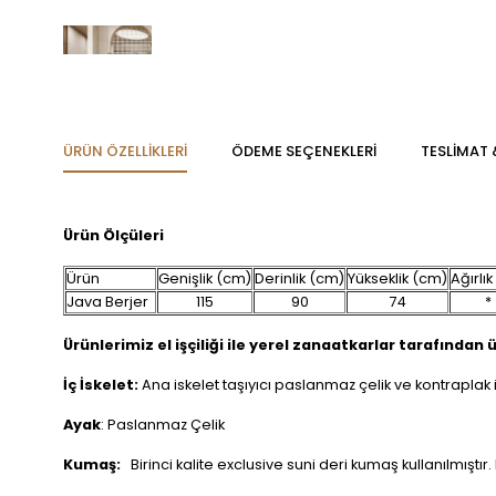
ÜRÜN ÖZELLIKLERI
ÖDEME SEÇENEKLERI
TESLİMAT 
Ürün Ölçüleri
Ürün
Genişlik (cm)
Derinlik (cm)
Yükseklik (cm)
Ağırlık
Java Berjer
115
90
74
*
Ürünlerimiz el işçiliği ile yerel zanaatkarlar tarafından ür
İç İskelet:
Ana iskelet taşıyıcı paslanmaz çelik ve kontraplak i
Ayak
: Paslanmaz Çelik
Kumaş:
Birinci kalite exclusive suni deri kumaş kullanılmışt