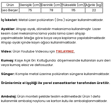
Ürün
Genişlik (cm)
Derinlik (cm)
Yükseklik (cm)
Ağırlık (kg)
Leo Berjer
75
78
115
22
İç İskelet:
Metal üzeri poliüretan ( Dns ) sünger kullanılmaktadır.
Ayaklar:
Ahşap ayak, dönebilir mekanizma kullanılmıştır. Lazer
kesim özel mekanizma lama yada lama üzeri ahşap
yapılmaktadır.İsteğe göre boya veya kaplama yapılabilmektedir.
Ahşap ayak içinde kayın ağacı kullanılmaktadır.
Video:
Ürün Youtube Videosu için
TIKLAYINIZ.
Kumaş:
Kaşe Açık Gri. Koltuğunda döşemesinde kullanılan suni deri
veya kumaş eksiz ve defosuzdur.
Sünger:
Komple metal üzerine poliüretan süngere kullanılmaktadır.
Ürünlerimiz el işçiliği ile yerel zanaatkarlar tarafından üretilir.
Ambalaj:
Ürün monteli şekilde teslim edilmektedir.Ürün 1 defa
kullanımlık ambalaj naylonu ve karton kutu ile ambalajlanmaktadır.