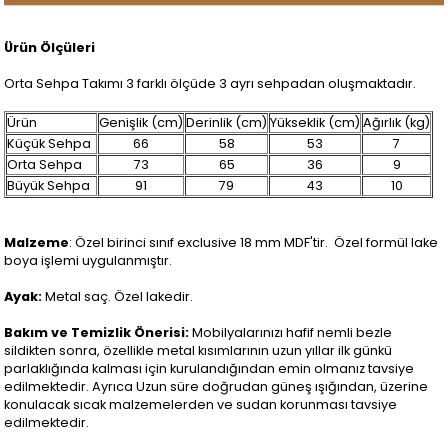
Ürün Ölçüleri
Orta Sehpa Takımı 3 farklı ölçüde 3 ayrı sehpadan oluşmaktadır.
Ürün
Genişlik (cm)
Derinlik (cm)
Yükseklik (cm)
Ağırlık (kg)
Küçük Sehpa
66
58
53
7
Orta Sehpa
73
65
36
9
Büyük Sehpa
91
79
43
10
Malzeme
: Özel birinci sınıf exclusive 18 mm MDF'tir. Özel formül lake
boya işlemi uygulanmıştır.
Ayak:
Metal saç. Özel lakedir.
Bakım ve Temizlik Önerisi:
Mobilyalarınızı hafif nemli bezle
sildikten sonra, özellikle metal kısımlarının uzun yıllar ilk günkü
parlaklığında kalması için kurulandığından emin olmanız tavsiye
edilmektedir. Ayrıca Uzun süre doğrudan güneş ışığından, üzerine
konulacak sıcak malzemelerden ve sudan korunması tavsiye
edilmektedir.