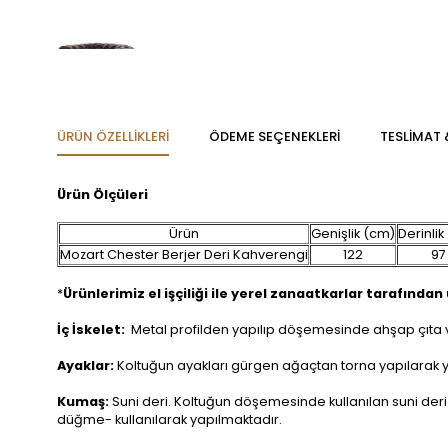
ÜRÜN ÖZELLIKLERI
ÖDEME SEÇENEKLERI
TESLİMAT 
Ürün Ölçüleri
Ürün
Genişlik (cm)
Derinlik
Mozart Chester Berjer Deri Kahverengi
122
97
*
Ürünlerimiz el işçiliği ile yerel zanaatkarlar tarafından ü
İç İskelet:
Metal profilden yapılıp döşemesinde ahşap çıta ve
Ayaklar:
Koltuğun ayakları gürgen ağaçtan torna yapılarak yuv
Kumaş:
Suni deri. Koltuğun döşemesinde kullanılan suni deri v
düğme- kullanılarak yapılmaktadır.