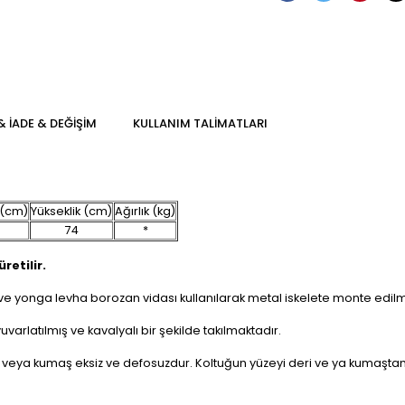
& İADE & DEĞİŞİM
KULLANIM TALİMATLARI
 (cm)
Yükseklik (cm)
Ağırlık (kg)
74
*
retilir.
 yonga levha borozan vidası kullanılarak metal iskelete monte edilmi
arlatılmış ve kavalyalı bir şekilde takılmaktadır.
eya kumaş eksiz ve defosuzdur. Koltuğun yüzeyi deri ve ya kumaştan el iş