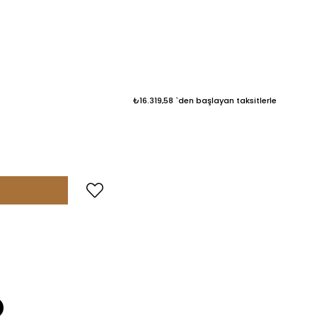
₺16.319,58
`den başlayan taksitlerle