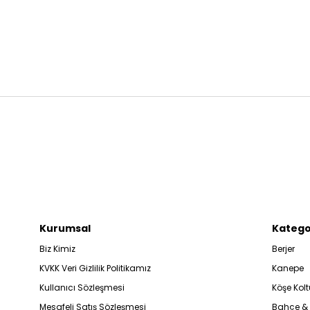
Kurumsal
Katego
Biz Kimiz
Berjer
KVKK Veri Gizlilik Politikamız
Kanepe
Kullanıcı Sözleşmesi
Köşe Kolt
Mesafeli Satış Sözleşmesi
Bahçe &