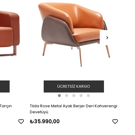
ÜCRETSIZ KARGO
 Tarçın
Tilda Rose Metal Ayak Berjer Deri Kahverengi
Ziva 
Devetüyü
₺35.990,00
₺37