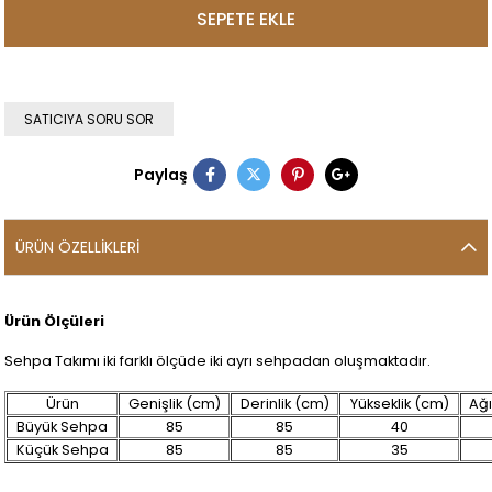
SATICIYA SORU SOR
Paylaş
ÜRÜN ÖZELLIKLERI
Ürün Ölçüleri
Sehpa Takımı iki farklı ölçüde iki ayrı sehpadan oluşmaktadır.
Ürün
Genişlik (cm)
Derinlik (cm)
Yükseklik (cm)
Ağı
Büyük Sehpa
85
85
40
Küçük Sehpa
85
85
35