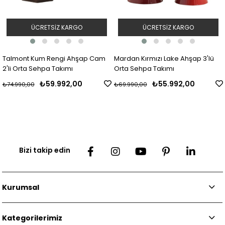
ÜCRETSIZ KARGO
ÜCRETSIZ KARGO
ap Cam
Mardan Kırmızı Lake Ahşap 3'lü
Belukha Brass Ahşap Ca
Orta Sehpa Takımı
Yuvarlak 2'li Orta Sehpa T
₺55.992,00
₺63.992,00
₺69.990,00
₺79.990,00
Bizi takip edin
Kurumsal
Kategorilerimiz