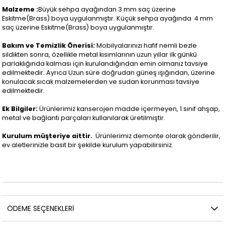
Malzeme :
Büyük sehpa ayağından 3 mm saç üzerine
Eskitme(Brass) boya uygulanmıştır. Küçük sehpa ayağında 4 mm
saç üzerine Eskitme(Brass) boya uygulanmıştır.
Bakım ve Temizlik Önerisi:
Mobilyalarınızı hafif nemli bezle
sildikten sonra, özellikle metal kısımlarının uzun yıllar ilk günkü
parlaklığında kalması için kurulandığından emin olmanız tavsiye
edilmektedir. Ayrıca Uzun süre doğrudan güneş ışığından, üzerine
konulacak sıcak malzemelerden ve sudan korunması tavsiye
edilmektedir.
Ek Bilgiler:
Ürünlerimiz kanserojen madde içermeyen, 1.sınıf ahşap,
metal ve bağlantı parçaları kullanılarak üretilmiştir.
Kurulum müşteriye aittir.
Ürünlerimiz demonte olarak gönderilir,
ev aletlerinizle basit bir şekilde kurulum yapabilirsiniz.
ÖDEME SEÇENEKLERI