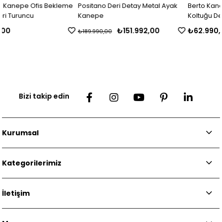
kleme
Positano Deri Detay Metal Ayak
Berto Kanepe Ofis Bekleme
Kanepe
Koltuğu Deri Siyah Turuncu
₺151.992,00
₺62.990,00
₺189.990,00
Bizi takip edin
Kurumsal
Kategorilerimiz
İletişim