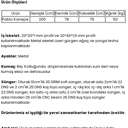
Ürün Ölçüleri
Ürün
Genişlik (cm)
Derinlik (cm)
Yükseklik (cm)
Ağırlık (kg)
Pablo Kanepe
200
78
75
50
İç İskelet:
20*20*1 mm profil ve 20*40*1,5 mm profil
kullanılmaktadır.Metal iskelet üzeri gürgen ağaç ve yonga levha
kaplanmaktadır.
Ayaklar:
Metal
Kumaş:
Bej. Koltuğunda döşemesinde kullanılan suni deri veya
kumaş eksiz ve defosuzdur.
Sünger:
Oturak 10cm'lik 30 DRIM soft sünger, oturak üstü 2cm'lik 22
DNS ve 2 cm'lik 25 DNS kuş tüyü sünger, iç-dış kol, iç-dış arka 1 cm'lik
22 DNS sünger, kol üstü-iç arka üstü 2 cm'lik özel bondeks sünger, iç
arka minderi 25 cm'lik CNC kesim 25 DNS kuş tüyü sünger
kullanılmaktadır.
Ürünlerimiz el işçiliği ile yerel zanaatkarlar tarafından üretilir.