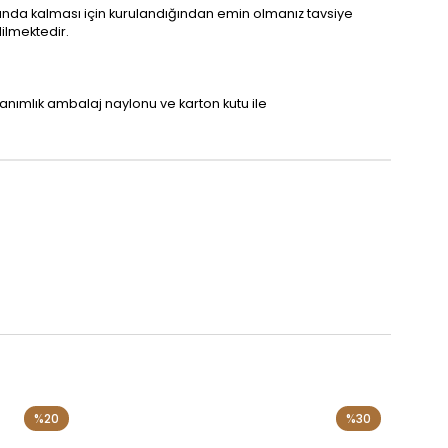
aklığında kalması için kurulandığından emin olmanız tavsiye
ilmektedir.
nımlık ambalaj naylonu ve karton kutu ile
%20
%30