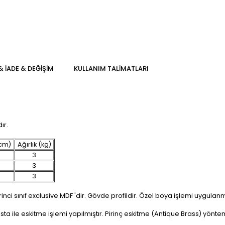
& İADE & DEĞİŞİM
KULLANIM TALİMATLARI
ır.
(cm)
Ağırlık (kg)
3
3
3
inci sınıf exclusive MDF 'dir. Gövde profildir. Özel boya işlemi uygulanmı
ta ile eskitme işlemi yapılmıştır. Pirinç eskitme (Antique Brass) yöntem