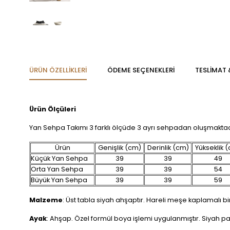
ÜRÜN ÖZELLIKLERI
ÖDEME SEÇENEKLERI
TESLİMAT 
Ürün Ölçüleri
Yan Sehpa Takımı 3 farklı ölçüde 3 ayrı sehpadan oluşmaktad
Ürün
Genişlik (cm)
Derinlik (cm)
Yükseklik 
Küçük Yan Sehpa
39
39
49
Orta Yan Sehpa
39
39
54
Büyük Yan Sehpa
39
39
59
Malzeme
: Üst tabla siyah ahşaptır. Hareli meşe kaplamalı bir
Ayak
: Ahşap. Özel formül boya işlemi uygulanmıştır. Siyah pas