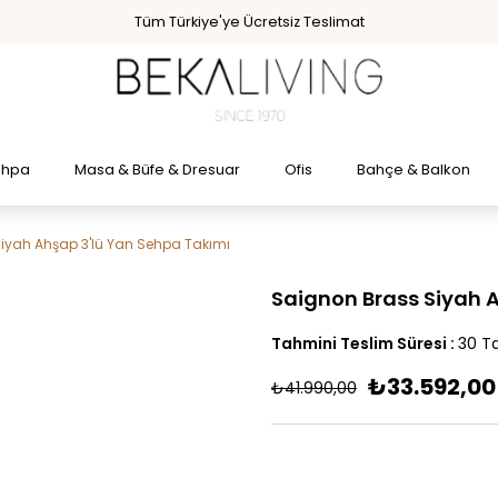
Tüm Türkiye'ye Ücretsiz Teslimat
ehpa
Masa & Büfe & Dresuar
Ofis
Bahçe & Balkon
iyah Ahşap 3'lü Yan Sehpa Takımı
Saignon Brass Siyah 
Tahmini Teslim Süresi
:
30 Ta
₺33.592,00
₺41.990,00