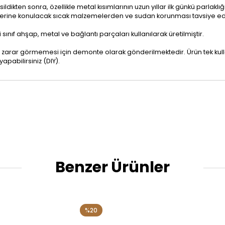
 sildikten sonra, özellikle metal kısımlarının uzun yıllar ilk günkü parl
zerine konulacak sıcak malzemelerden ve sudan korunması tavsiye ed
nıf ahşap, metal ve bağlantı parçaları kullanılarak üretilmiştir.
zarar görmemesi için demonte olarak gönderilmektedir. Ürün tek kulla
apabilirsiniz (DIY).
Benzer Ürünler
%20