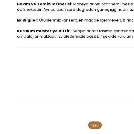
Bakım ve Temizlik Önerisi:
Mobilyalarınızı hafif nemli bezle
edilmektedir. Ayrıca Uzun süre doğrudan güneş ışığından, ü
Ek Bilgiler:
Ürünlerimiz kanserojen madde içermeyen, birinci sı
Kurulum müşteriye aittir.
Sehpalarımız taşıma esnasında 
ambalajlanmaktadır. Ev aletlerinizle basit bir şekilde kurulum y
%30