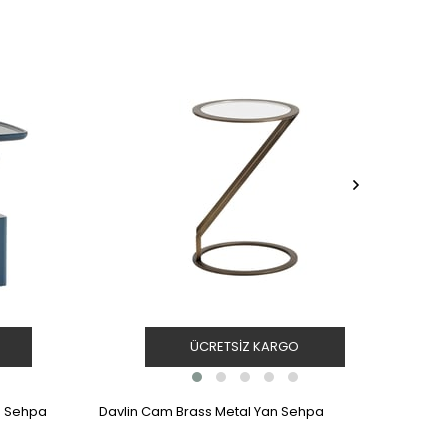
ÜCRETSIZ KARGO
n Sehpa
Davlin Cam Brass Metal Yan Sehpa
Rufol
Sehpa