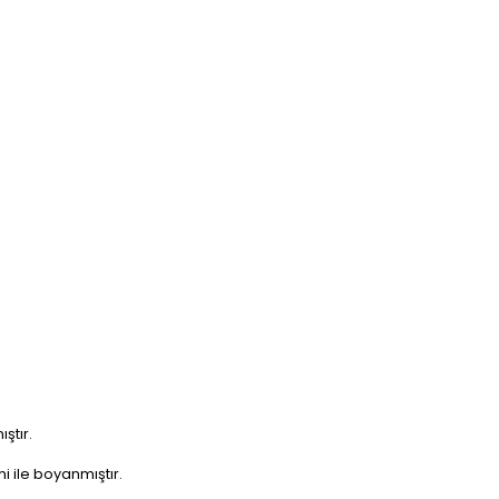
ştır.
i ile boyanmıştır.