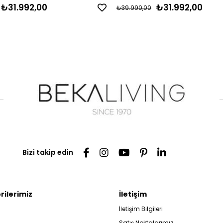
₺31.992,00
₺31.992,00
₺39.990,00
Bizi takip edin
rilerimiz
İletişim
İletişim Bilgileri
Satış Noktalarımız