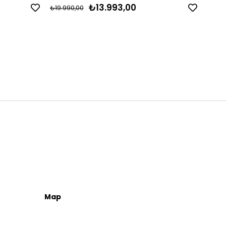
₺13.993,00
₺19.990,00
₺79.9
Map