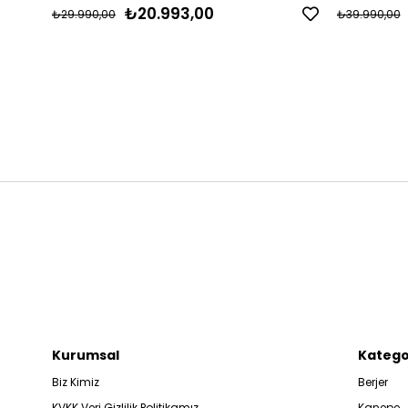
₺20.993,00
₺29.990,00
₺39.990,00
Kurumsal
Katego
Biz Kimiz
Berjer
KVKK Veri Gizlilik Politikamız
Kanepe