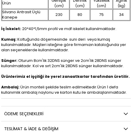
Genişlik
Derinlik
Yükseklik
Ağırlık
Ürün
(cm)
(cm)
(cm)
(kg)
Silvano Antrasit Üçlü
230
80
75
34
Kanepe
İç İskelet:
20*40*1,5mm profil ve mdf iskelet kullanılmaktadır.
Kumaş:
Koltuğunda döşemesinde suni deri veya kumaş
kullanılmaktadır. Müşteri isteğine göre firmamızın kataloğunda yer
alan seçeneklerde kullanılmaktadır.
Sünger:
Oturum 8cm'lik 32DNS sünger ve 2cm'lik 28DNS sünger
kullanılmaktadır. Kol ve sırt 2cm'lik 28DNS sünger kullanılmaktadır.
Ürünlerimiz el işçiliği ile yerel zanaatkarlar tarafından üretilir.
Ambalaj:
Ürün monteli şekilde teslim edilmektedir.Ürün 1 defa
kullanımlık ambalaj naylonu ve karton kutu ile ambalajlanmaktadır.
ÖDEME SEÇENEKLERI
TESLİMAT & İADE & DEĞİŞİM