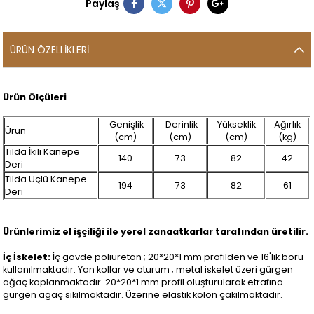
Paylaş
ÜRÜN ÖZELLIKLERI
Ürün Ölçüleri
Genişlik
Derinlik
Yükseklik
Ağırlık
Ürün
(cm)
(cm)
(cm)
(kg)
Tilda İkili Kanepe
140
73
82
42
Deri
Tilda Üçlü Kanepe
194
73
82
61
Deri
Ürünlerimiz el işçiliği ile yerel zanaatkarlar tarafından üretilir.
İç İskelet:
İç gövde poliüretan ; 20*20*1 mm profilden ve 16'lık boru
kullanılmaktadır. Yan kollar ve oturum ; metal iskelet üzeri gürgen
ağaç kaplanmaktadır. 20*20*1 mm profil oluşturularak etrafına
gürgen agaç sıkılmaktadır. Üzerine elastik kolon çakılmaktadır.