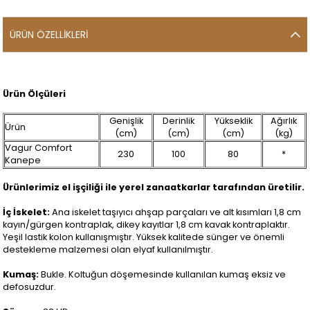
ÜRÜN ÖZELLIKLERI
Ürün Ölçüleri
Genişlik
Derinlik
Yükseklik
Ağırlık
Ürün
(cm)
(cm)
(cm)
(kg)
Vagur Comfort
230
100
80
*
Kanepe
Ürünlerimiz el işçiliği ile yerel zanaatkarlar tarafından üretilir.
İç İskelet:
Ana iskelet taşıyıcı ahşap parçaları ve alt kısımları 1,8 cm
kayın/gürgen kontraplak, dikey kayıtlar 1,8 cm kavak kontraplaktır.
Yeşil lastik kolon kullanışmıştır. Yüksek kalitede sünger ve önemli
destekleme malzemesi olan elyaf kullanılmıştır.
Kumaş:
Bukle. Koltuğun döşemesinde kullanılan kumaş eksiz ve
defosuzdur.