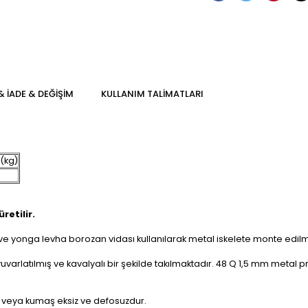
& İADE & DEĞİŞİM
KULLANIM TALİMATLARI
 (kg)
retilir.
 yonga levha borozan vidası kullanılarak metal iskelete monte edilmi
arlatılmış ve kavalyalı bir şekilde takılmaktadır. 48 Q 1,5 mm metal p
i veya kumaş eksiz ve defosuzdur.