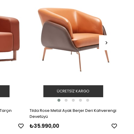
ÜCRETSIZ KARGO
 Tarçın
Tilda Rose Metal Ayak Berjer Deri Kahverengi
Ziva 
Devetüyü
₺35.990,00
₺37