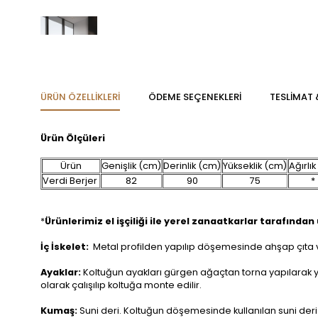
ÜRÜN ÖZELLIKLERI
ÖDEME SEÇENEKLERI
TESLİMAT 
Ürün Ölçüleri
Ürün
Genişlik (cm)
Derinlik (cm)
Yükseklik (cm)
Ağırlık
Verdi Berjer
82
90
75
*
*
Ürünlerimiz el işçiliği ile yerel zanaatkarlar tarafından ü
İç İskelet:
Metal profilden yapılıp döşemesinde ahşap çıta ve
Ayaklar:
Koltuğun ayakları gürgen ağaçtan torna yapılarak yuv
olarak çalışılıp koltuğa monte edilir.
Kumaş:
Suni deri. Koltuğun döşemesinde kullanılan suni der